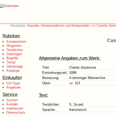
Navigation:
Klassika
/
Komponistinnen und Komponisten
/
S
/
Camille Sain
Rubriken
Cam
Komponisten
Dirigenten
Textdichter
Gattungen
Allgemeine Angaben zum Werk:
Begriffe
Tempi
Jahrestage
Titel:
Chants d'automne
Kataloge
Entstehungszeit:
1899
Einkaufen
Besetzung:
4-stimmiger Männerchor
Opus:
op.
113
CD-Tipps
Angebote
Service
Text:
Suchen
Kontakt
Textdichter:
S. Sicard
Impressum
Sprache:
französisch
Datenschutz