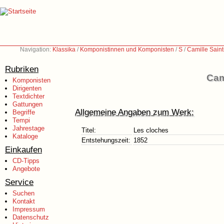
Navigation:
Klassika
/
Komponistinnen und Komponisten
/
S
/
Camille Sain
Rubriken
Cam
Komponisten
Dirigenten
Textdichter
Gattungen
Allgemeine Angaben zum Werk:
Begriffe
Tempi
Jahrestage
Titel:
Les cloches
Kataloge
Entstehungszeit:
1852
Einkaufen
CD-Tipps
Angebote
Service
Suchen
Kontakt
Impressum
Datenschutz