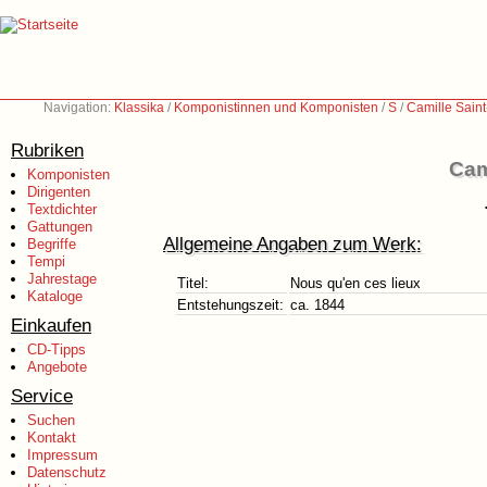
Navigation:
Klassika
/
Komponistinnen und Komponisten
/
S
/
Camille Sain
Rubriken
Cam
Komponisten
Dirigenten
Textdichter
Gattungen
Allgemeine Angaben zum Werk:
Begriffe
Tempi
Jahrestage
Titel:
Nous qu'en ces lieux
Kataloge
Entstehungszeit:
ca. 1844
Einkaufen
CD-Tipps
Angebote
Service
Suchen
Kontakt
Impressum
Datenschutz