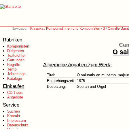
Navigation:
Klassika
/
Komponistinnen und Komponisten
/
S
/
Camille Sain
Rubriken
Cam
Komponisten
O sal
Dirigenten
Textdichter
Gattungen
Allgemeine Angaben zum Werk:
Begriffe
Tempi
Jahrestage
Titel:
O salutaris en mi bémol majeur
Kataloge
Entstehungszeit:
1875
Einkaufen
Besetzung:
Sopran und Orgel
CD-Tipps
Angebote
Service
Suchen
Kontakt
Impressum
Datenschutz