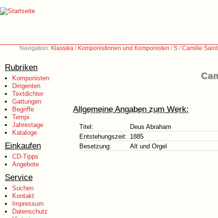
Navigation:
Klassika
/
Komponistinnen und Komponisten
/
S
/
Camille Sain
Rubriken
Cam
Komponisten
Dirigenten
Textdichter
Gattungen
Allgemeine Angaben zum Werk:
Begriffe
Tempi
Jahrestage
Titel:
Deus Abraham
Kataloge
Entstehungszeit:
1885
Einkaufen
Besetzung:
Alt und Orgel
CD-Tipps
Angebote
Service
Suchen
Kontakt
Impressum
Datenschutz