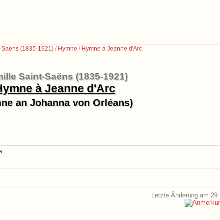
t-Saëns (1835-1921)
/
Hymne
/
Hymne à Jeanne d'Arc
ille Saint-Saëns (1835-1921)
Hymne à Jeanne d'Arc
ne an Johanna von Orléans)
s
Letzte Änderung am 29.