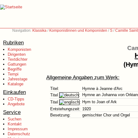
Navigation:
Klassika
/
Komponistinnen und Komponisten
/
S
/
Camille Sain
Rubriken
Cam
Komponisten
Dirigenten
Textdichter
(Hym
Gattungen
Begriffe
Tempi
Allgemeine Angaben zum Werk:
Jahrestage
Kataloge
Titel:
Hymne à Jeanne d'Arc
Einkaufen
Hymne an Johanna von Orléan
Titel
:
CD-Tipps
Hym to Joan of Ark
Titel
:
Angebote
Entstehungszeit:
1920
Service
Besetzung:
gemischter Chor und Orgel
Suchen
Kontakt
Impressum
Datenschutz