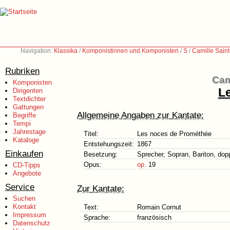
Navigation:
Klassika
/
Komponistinnen und Komponisten
/
S
/
Camille Sain
Rubriken
Cam
Komponisten
L
Dirigenten
Textdichter
Gattungen
Allgemeine Angaben zur Kantate:
Begriffe
Tempi
Jahrestage
Titel:
Les noces de Prométhée
Kataloge
Entstehungszeit:
1867
Einkaufen
Besetzung:
Sprecher, Sopran, Bariton, dop
Opus:
op.
19
CD-Tipps
Angebote
Service
Zur Kantate:
Suchen
Kontakt
Text:
Romain Cornut
Impressum
Sprache:
französisch
Datenschutz