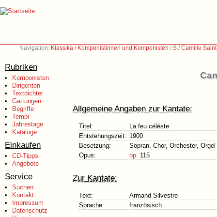
Navigation:
Klassika
/
Komponistinnen und Komponisten
/
S
/
Camille Sain
Rubriken
Cam
Komponisten
Dirigenten
Textdichter
Gattungen
Allgemeine Angaben zur Kantate:
Begriffe
Tempi
Jahrestage
Titel:
La feu céléste
Kataloge
Entstehungszeit:
1900
Einkaufen
Besetzung:
Sopran, Chor, Orchester, Orgel
Opus:
op.
115
CD-Tipps
Angebote
Service
Zur Kantate:
Suchen
Kontakt
Text:
Armand Silvestre
Impressum
Sprache:
französisch
Datenschutz