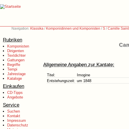
Navigation:
Klassika
/
Komponistinnen und Komponisten
/
S
/
Camille Sain
Rubriken
Cam
Komponisten
Dirigenten
Textdichter
Gattungen
Allgemeine Angaben zur Kantate:
Begriffe
Tempi
Jahrestage
Titel:
Imogine
Kataloge
Entstehungszeit:
um 1848
Einkaufen
CD-Tipps
Angebote
Service
Suchen
Kontakt
Impressum
Datenschutz