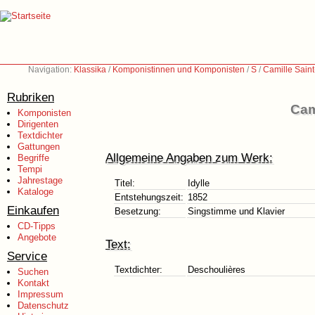
Navigation:
Klassika
/
Komponistinnen und Komponisten
/
S
/
Camille Sain
Rubriken
Cam
Komponisten
Dirigenten
Textdichter
Gattungen
Allgemeine Angaben zum Werk:
Begriffe
Tempi
Jahrestage
Titel:
Idylle
Kataloge
Entstehungszeit:
1852
Einkaufen
Besetzung:
Singstimme und Klavier
CD-Tipps
Angebote
Text:
Service
Textdichter:
Deschoulières
Suchen
Kontakt
Impressum
Datenschutz