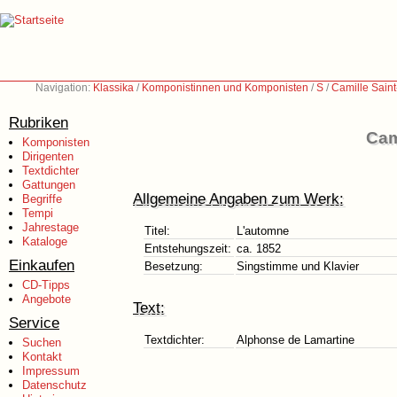
Navigation:
Klassika
/
Komponistinnen und Komponisten
/
S
/
Camille Sain
Rubriken
Cam
Komponisten
Dirigenten
Textdichter
Gattungen
Allgemeine Angaben zum Werk:
Begriffe
Tempi
Jahrestage
Titel:
L'automne
Kataloge
Entstehungszeit:
ca. 1852
Einkaufen
Besetzung:
Singstimme und Klavier
CD-Tipps
Angebote
Text:
Service
Textdichter:
Alphonse de Lamartine
Suchen
Kontakt
Impressum
Datenschutz