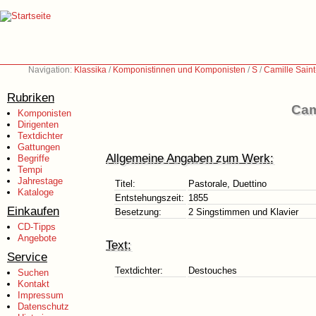
Navigation:
Klassika
/
Komponistinnen und Komponisten
/
S
/
Camille Sain
Rubriken
Cam
Komponisten
Dirigenten
Textdichter
Gattungen
Allgemeine Angaben zum Werk:
Begriffe
Tempi
Jahrestage
Titel:
Pastorale, Duettino
Kataloge
Entstehungszeit:
1855
Einkaufen
Besetzung:
2 Singstimmen und Klavier
CD-Tipps
Angebote
Text:
Service
Textdichter:
Destouches
Suchen
Kontakt
Impressum
Datenschutz