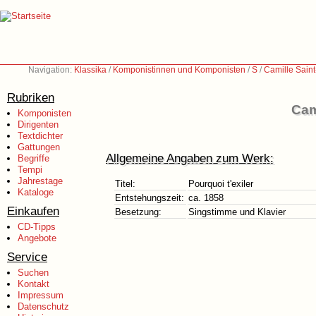
Navigation:
Klassika
/
Komponistinnen und Komponisten
/
S
/
Camille Sain
Rubriken
Cam
Komponisten
Dirigenten
Textdichter
Gattungen
Allgemeine Angaben zum Werk:
Begriffe
Tempi
Jahrestage
Titel:
Pourquoi t'exiler
Kataloge
Entstehungszeit:
ca. 1858
Einkaufen
Besetzung:
Singstimme und Klavier
CD-Tipps
Angebote
Service
Suchen
Kontakt
Impressum
Datenschutz