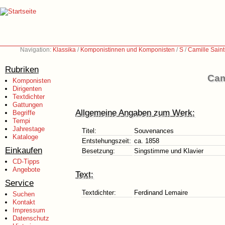
Navigation:
Klassika
/
Komponistinnen und Komponisten
/
S
/
Camille Sain
Rubriken
Cam
Komponisten
Dirigenten
Textdichter
Gattungen
Allgemeine Angaben zum Werk:
Begriffe
Tempi
Jahrestage
Titel:
Souvenances
Kataloge
Entstehungszeit:
ca. 1858
Einkaufen
Besetzung:
Singstimme und Klavier
CD-Tipps
Angebote
Text:
Service
Textdichter:
Ferdinand Lemaire
Suchen
Kontakt
Impressum
Datenschutz