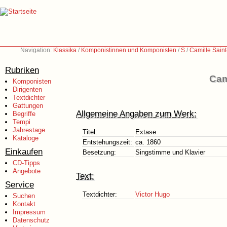
Navigation:
Klassika
/
Komponistinnen und Komponisten
/
S
/
Camille Sain
Rubriken
Cam
Komponisten
Dirigenten
Textdichter
Gattungen
Allgemeine Angaben zum Werk:
Begriffe
Tempi
Jahrestage
Titel:
Extase
Kataloge
Entstehungszeit:
ca. 1860
Einkaufen
Besetzung:
Singstimme und Klavier
CD-Tipps
Angebote
Text:
Service
Textdichter:
Victor Hugo
Suchen
Kontakt
Impressum
Datenschutz