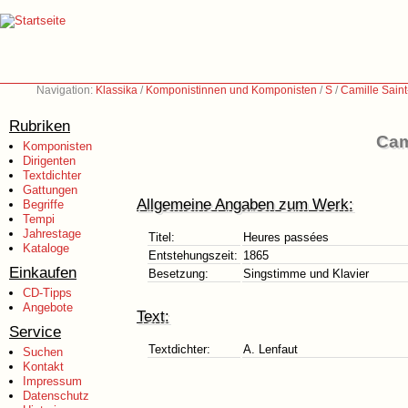
Navigation:
Klassika
/
Komponistinnen und Komponisten
/
S
/
Camille Sain
Rubriken
Cam
Komponisten
Dirigenten
Textdichter
Gattungen
Allgemeine Angaben zum Werk:
Begriffe
Tempi
Jahrestage
Titel:
Heures passées
Kataloge
Entstehungszeit:
1865
Einkaufen
Besetzung:
Singstimme und Klavier
CD-Tipps
Angebote
Text:
Service
Textdichter:
A. Lenfaut
Suchen
Kontakt
Impressum
Datenschutz