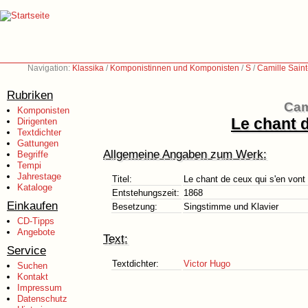
Navigation:
Klassika
/
Komponistinnen und Komponisten
/
S
/
Camille Sain
Rubriken
Cam
Komponisten
Le chant d
Dirigenten
Textdichter
Gattungen
Allgemeine Angaben zum Werk:
Begriffe
Tempi
Jahrestage
Titel:
Le chant de ceux qui s'en vont 
Kataloge
Entstehungszeit:
1868
Einkaufen
Besetzung:
Singstimme und Klavier
CD-Tipps
Angebote
Text:
Service
Textdichter:
Victor Hugo
Suchen
Kontakt
Impressum
Datenschutz