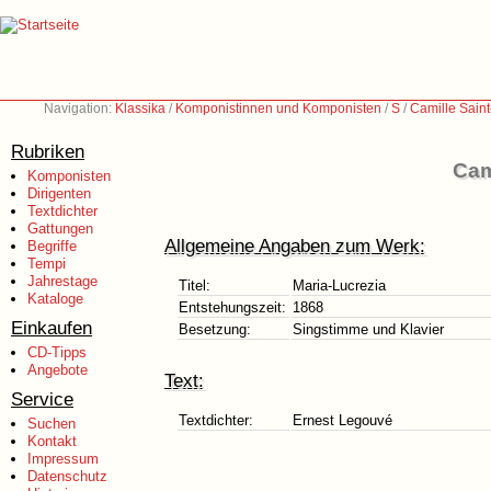
Navigation:
Klassika
/
Komponistinnen und Komponisten
/
S
/
Camille Sain
Rubriken
Cam
Komponisten
Dirigenten
Textdichter
Gattungen
Allgemeine Angaben zum Werk:
Begriffe
Tempi
Jahrestage
Titel:
Maria-Lucrezia
Kataloge
Entstehungszeit:
1868
Einkaufen
Besetzung:
Singstimme und Klavier
CD-Tipps
Angebote
Text:
Service
Textdichter:
Ernest Legouvé
Suchen
Kontakt
Impressum
Datenschutz