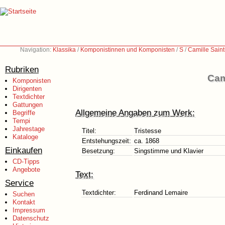
Navigation:
Klassika
/
Komponistinnen und Komponisten
/
S
/
Camille Sain
Rubriken
Cam
Komponisten
Dirigenten
Textdichter
Gattungen
Allgemeine Angaben zum Werk:
Begriffe
Tempi
Jahrestage
Titel:
Tristesse
Kataloge
Entstehungszeit:
ca. 1868
Einkaufen
Besetzung:
Singstimme und Klavier
CD-Tipps
Angebote
Text:
Service
Textdichter:
Ferdinand Lemaire
Suchen
Kontakt
Impressum
Datenschutz