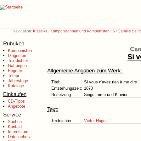
Navigation:
Klassika
/
Komponistinnen und Komponisten
/
S
/
Camille Sain
Rubriken
Cam
Komponisten
Si v
Dirigenten
Textdichter
Gattungen
Allgemeine Angaben zum Werk:
Begriffe
Tempi
Jahrestage
Titel:
Si vous n'avez rien à me dire
Kataloge
Entstehungszeit:
1870
Einkaufen
Besetzung:
Singstimme und Klavier
CD-Tipps
Angebote
Text:
Service
Textdichter:
Victor Hugo
Suchen
Kontakt
Impressum
Datenschutz