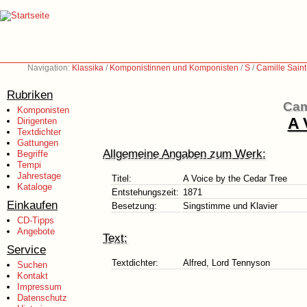
Navigation:
Klassika
/
Komponistinnen und Komponisten
/
S
/
Camille Sain
Rubriken
Cam
Komponisten
A 
Dirigenten
Textdichter
Gattungen
Allgemeine Angaben zum Werk:
Begriffe
Tempi
Jahrestage
Titel:
A Voice by the Cedar Tree
Kataloge
Entstehungszeit:
1871
Einkaufen
Besetzung:
Singstimme und Klavier
CD-Tipps
Angebote
Text:
Service
Textdichter:
Alfred, Lord Tennyson
Suchen
Kontakt
Impressum
Datenschutz