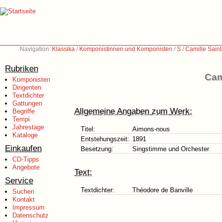
Navigation:
Klassika
/
Komponistinnen und Komponisten
/
S
/
Camille Sain
Rubriken
Cam
Komponisten
Dirigenten
Textdichter
Gattungen
Allgemeine Angaben zum Werk:
Begriffe
Tempi
Jahrestage
Titel:
Aimons-nous
Kataloge
Entstehungszeit:
1891
Einkaufen
Besetzung:
Singstimme und Orchester
CD-Tipps
Angebote
Text:
Service
Textdichter:
Théodore de Banville
Suchen
Kontakt
Impressum
Datenschutz