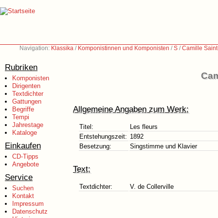
Navigation:
Klassika
/
Komponistinnen und Komponisten
/
S
/
Camille Sain
Rubriken
Cam
Komponisten
Dirigenten
Textdichter
Gattungen
Allgemeine Angaben zum Werk:
Begriffe
Tempi
Jahrestage
Titel:
Les fleurs
Kataloge
Entstehungszeit:
1892
Einkaufen
Besetzung:
Singstimme und Klavier
CD-Tipps
Angebote
Text:
Service
Textdichter:
V. de Collerville
Suchen
Kontakt
Impressum
Datenschutz