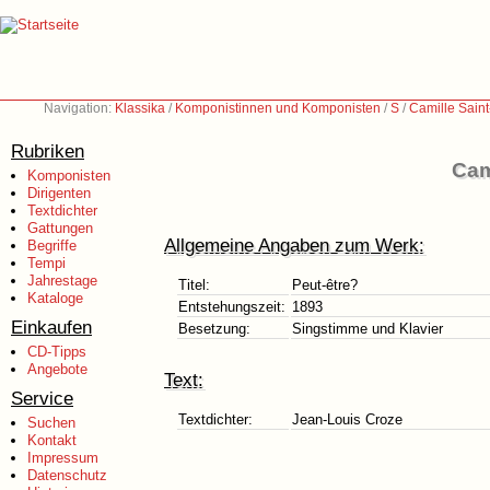
Navigation:
Klassika
/
Komponistinnen und Komponisten
/
S
/
Camille Sain
Rubriken
Cam
Komponisten
Dirigenten
Textdichter
Gattungen
Allgemeine Angaben zum Werk:
Begriffe
Tempi
Jahrestage
Titel:
Peut-être?
Kataloge
Entstehungszeit:
1893
Einkaufen
Besetzung:
Singstimme und Klavier
CD-Tipps
Angebote
Text:
Service
Textdichter:
Jean-Louis Croze
Suchen
Kontakt
Impressum
Datenschutz