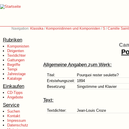
Navigation:
Klassika
/
Komponistinnen und Komponisten
/
S
/
Camille Sain
Rubriken
Cam
Komponisten
Po
Dirigenten
Textdichter
Gattungen
Allgemeine Angaben zum Werk:
Begriffe
Tempi
Jahrestage
Titel:
Pourquoi rester seulette?
Kataloge
Entstehungszeit:
1894
Einkaufen
Besetzung:
Singstimme und Klavier
CD-Tipps
Angebote
Text:
Service
Textdichter:
Jean-Louis Croze
Suchen
Kontakt
Impressum
Datenschutz