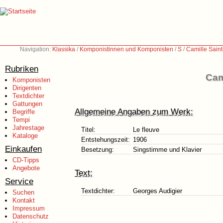
Navigation:
Klassika
/
Komponistinnen und Komponisten
/
S
/
Camille Sain
Rubriken
Cam
Komponisten
Dirigenten
Textdichter
Gattungen
Allgemeine Angaben zum Werk:
Begriffe
Tempi
Jahrestage
Titel:
Le fleuve
Kataloge
Entstehungszeit:
1906
Einkaufen
Besetzung:
Singstimme und Klavier
CD-Tipps
Angebote
Text:
Service
Textdichter:
Georges Audigier
Suchen
Kontakt
Impressum
Datenschutz