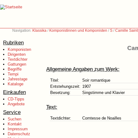
Navigation:
Klassika
/
Komponistinnen und Komponisten
/
S
/
Camille Sain
Rubriken
Cam
Komponisten
Dirigenten
Textdichter
Gattungen
Allgemeine Angaben zum Werk:
Begriffe
Tempi
Jahrestage
Titel:
Soir romantique
Kataloge
Entstehungszeit:
1907
Einkaufen
Besetzung:
Singstimme und Klavier
CD-Tipps
Angebote
Text:
Service
Textdichter:
Comtesse de Noailles
Suchen
Kontakt
Impressum
Datenschutz