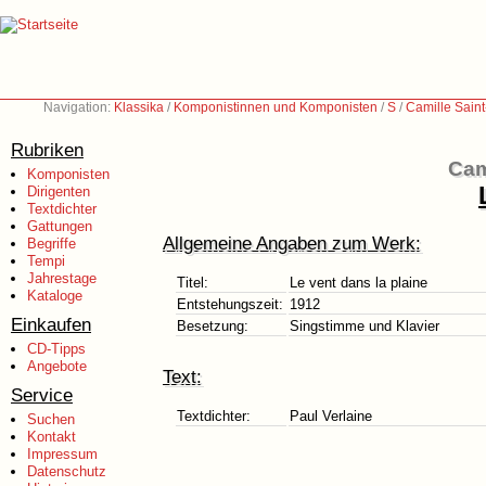
Navigation:
Klassika
/
Komponistinnen und Komponisten
/
S
/
Camille Sain
Rubriken
Cam
Komponisten
Dirigenten
Textdichter
Gattungen
Allgemeine Angaben zum Werk:
Begriffe
Tempi
Jahrestage
Titel:
Le vent dans la plaine
Kataloge
Entstehungszeit:
1912
Einkaufen
Besetzung:
Singstimme und Klavier
CD-Tipps
Angebote
Text:
Service
Textdichter:
Paul Verlaine
Suchen
Kontakt
Impressum
Datenschutz