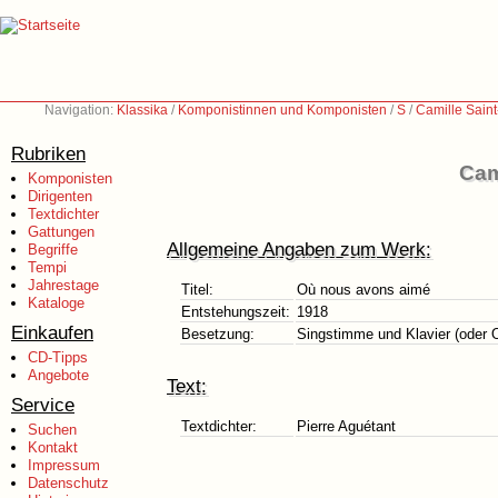
Navigation:
Klassika
/
Komponistinnen und Komponisten
/
S
/
Camille Sain
Rubriken
Cam
Komponisten
Dirigenten
Textdichter
Gattungen
Allgemeine Angaben zum Werk:
Begriffe
Tempi
Jahrestage
Titel:
Où nous avons aimé
Kataloge
Entstehungszeit:
1918
Einkaufen
Besetzung:
Singstimme und Klavier (oder 
CD-Tipps
Angebote
Text:
Service
Textdichter:
Pierre Aguétant
Suchen
Kontakt
Impressum
Datenschutz