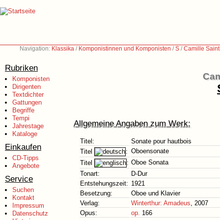
Navigation:
Klassika
/
Komponistinnen und Komponisten
/
S
/
Camille Sain
Rubriken
Cam
Komponisten
Dirigenten
Textdichter
Gattungen
Begriffe
Tempi
Allgemeine Angaben zum Werk:
Jahrestage
Kataloge
Titel:
Sonate pour hautbois
Einkaufen
Oboensonate
Titel
:
CD-Tipps
Oboe Sonata
Titel
:
Angebote
Tonart:
D-Dur
Service
Entstehungszeit:
1921
Suchen
Besetzung:
Oboe und Klavier
Kontakt
Verlag:
Winterthur: Amadeus
, 2007
Impressum
Opus:
op.
166
Datenschutz