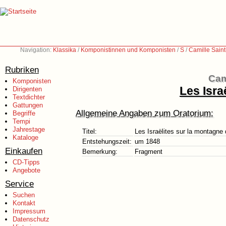
Navigation:
Klassika
/
Komponistinnen und Komponisten
/
S
/
Camille Sain
Rubriken
Cam
Komponisten
Les Isra
Dirigenten
Textdichter
Gattungen
Allgemeine Angaben zum Oratorium:
Begriffe
Tempi
Jahrestage
Titel:
Les Israëlites sur la montagne 
Kataloge
Entstehungszeit:
um 1848
Einkaufen
Bemerkung:
Fragment
CD-Tipps
Angebote
Service
Suchen
Kontakt
Impressum
Datenschutz