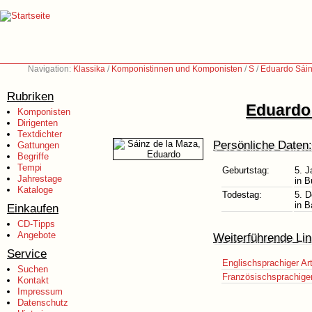
Navigation:
Klassika
/
Komponistinnen und Komponisten
/
S
/
Eduardo Sáin
Rubriken
Eduardo 
Komponisten
Dirigenten
Textdichter
Persönliche Daten:
Gattungen
Begriffe
Tempi
Geburtstag:
5. J
Jahrestage
in B
Kataloge
Todestag:
5. 
in B
Einkaufen
CD-Tipps
Angebote
Weiterführende Lin
Service
Englischsprachiger Art
Suchen
Französischsprachiger 
Kontakt
Impressum
Datenschutz