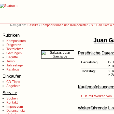
Navigation:
Klassika
/
Komponistinnen und Komponisten
/
S
/
Juan García 
Rubriken
Juan Ga
Komponisten
Dirigenten
Textdichter
Persönliche Daten:
Gattungen
Begriffe
Tempi
Geburtstag:
12. 
Jahrestage
in T
Kataloge
Todestag:
8. J
in 
Einkaufen
CD-Tipps
Angebote
Kaufempfehlungen
Service
CDs mit Werken von J
Suchen
Kontakt
Impressum
Weiterführende Lin
Datenschutz