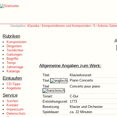
Navigation:
Klassika
/
Komponistinnen und Komponisten
/
S
/
Antonio Salie
Rubriken
A
Komponisten
Dirigenten
Textdichter
Gattungen
Begriffe
Tempi
Allgemeine Angaben zum Werk:
Jahrestage
Kataloge
Titel:
Klavierkonzert
Einkaufen
Piano Concerto
Titel
:
CD-Tipps
Titel
Concerto pour piano
Angebote
:
Service
Tonart:
C-Dur
Suchen
Entstehungszeit:
1773
Kontakt
Besetzung:
Klavier und Orchester
Impressum
Spieldauer:
ca. 22 Minuten
Datenschutz