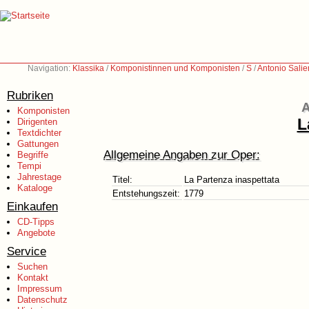
Navigation:
Klassika
/
Komponistinnen und Komponisten
/
S
/
Antonio Salie
Rubriken
A
Komponisten
L
Dirigenten
Textdichter
Gattungen
Allgemeine Angaben zur Oper:
Begriffe
Tempi
Jahrestage
Titel:
La Partenza inaspettata
Kataloge
Entstehungszeit:
1779
Einkaufen
CD-Tipps
Angebote
Service
Suchen
Kontakt
Impressum
Datenschutz