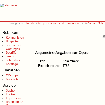
Navigation:
Klassika
/
Komponistinnen und Komponisten
/
S
/
Antonio Salie
Rubriken
A
Komponisten
Dirigenten
Textdichter
Gattungen
Allgemeine Angaben zur Oper:
Begriffe
Tempi
Jahrestage
Titel:
Semiramide
Kataloge
Entstehungszeit:
1782
Einkaufen
CD-Tipps
Angebote
Service
Suchen
Kontakt
Impressum
Datenschutz