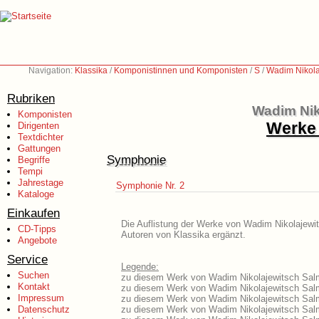
Navigation:
Klassika
/
Komponistinnen und Komponisten
/
S
/
Wadim Nikola
Rubriken
Wadim Nik
Komponisten
Werke 
Dirigenten
Textdichter
Gattungen
Symphonie
Begriffe
Tempi
Jahrestage
Symphonie Nr. 2
Kataloge
Einkaufen
Die Auflistung der Werke von Wadim Nikolajewit
CD-Tipps
Autoren von Klassika ergänzt.
Angebote
Service
Legende:
Suchen
zu diesem Werk von Wadim Nikolajewitsch Salma
Kontakt
zu diesem Werk von Wadim Nikolajewitsch Salma
Impressum
zu diesem Werk von Wadim Nikolajewitsch Sal
Datenschutz
zu diesem Werk von Wadim Nikolajewitsch Sal