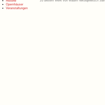
zu diesem Werk von Wadim Nikolajewitsch Sal
Historie
Opernhäuser
Veranstaltungen