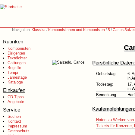
Navigation:
Klassika
/
Komponistinnen und Komponisten
/
S
/
Carlos Salze
Rubriken
Car
Komponisten
Dirigenten
Textdichter
Persönliche Daten:
Gattungen
Begriffe
Tempi
Geburtstag:
6. A
Jahrestage
in A
Kataloge
Todestag:
17.
in W
Einkaufen
Bemerkung:
Harf
CD-Tipps
Angebote
Kaufempfehlungen
Service
Suchen
Noten zu Werken von 
Kontakt
Tickets für Konzerte,
Impressum
Datenschutz