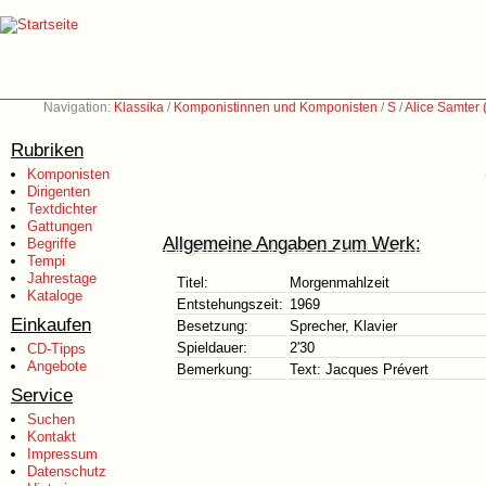
Navigation:
Klassika
/
Komponistinnen und Komponisten
/
S
/
Alice Samter
Rubriken
Komponisten
Dirigenten
Textdichter
Gattungen
Allgemeine Angaben zum Werk:
Begriffe
Tempi
Jahrestage
Titel:
Morgenmahlzeit
Kataloge
Entstehungszeit:
1969
Einkaufen
Besetzung:
Sprecher, Klavier
Spieldauer:
2'30
CD-Tipps
Angebote
Bemerkung:
Text: Jacques Prévert
Service
Suchen
Kontakt
Impressum
Datenschutz