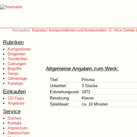
Navigation:
Klassika
/
Komponistinnen und Komponisten
/
S
/
Alice Samter
Rubriken
Komponisten
Dirigenten
Textdichter
Gattungen
Allgemeine Angaben zum Werk:
Begriffe
Tempi
Jahrestage
Titel:
Prisma
Kataloge
Untertitel:
3 Stücke
Einkaufen
Entstehungszeit:
1972
Besetzung:
Klavier
CD-Tipps
Angebote
Spieldauer:
ca. 10 Minuten
Service
Suchen
Kontakt
Impressum
Datenschutz