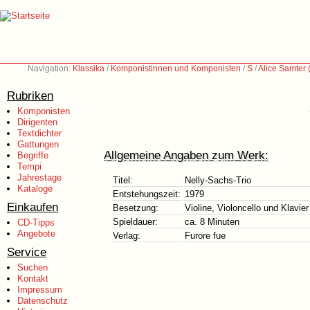
Navigation:
Klassika
/
Komponistinnen und Komponisten
/
S
/
Alice Samter
Rubriken
Komponisten
Dirigenten
Textdichter
Gattungen
Allgemeine Angaben zum Werk:
Begriffe
Tempi
Jahrestage
Titel:
Nelly-Sachs-Trio
Kataloge
Entstehungszeit:
1979
Einkaufen
Besetzung:
Violine, Violoncello und Klavier
Spieldauer:
ca. 8 Minuten
CD-Tipps
Angebote
Verlag:
Furore fue
Service
Suchen
Kontakt
Impressum
Datenschutz