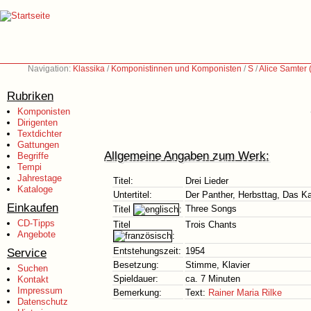
Navigation:
Klassika
/
Komponistinnen und Komponisten
/
S
/
Alice Samter
Rubriken
Komponisten
Dirigenten
Textdichter
Gattungen
Allgemeine Angaben zum Werk:
Begriffe
Tempi
Jahrestage
Titel:
Drei Lieder
Kataloge
Untertitel:
Der Panther, Herbsttag, Das Ka
Einkaufen
Three Songs
Titel
:
CD-Tipps
Titel
Trois Chants
Angebote
:
Service
Entstehungszeit:
1954
Besetzung:
Stimme, Klavier
Suchen
Spieldauer:
ca. 7 Minuten
Kontakt
Impressum
Bemerkung:
Text:
Rainer Maria Rilke
Datenschutz