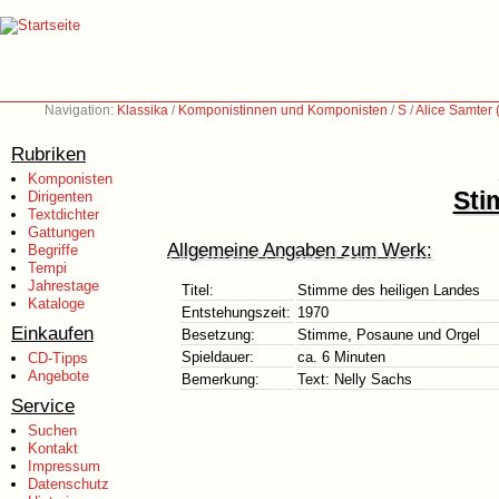
Navigation:
Klassika
/
Komponistinnen und Komponisten
/
S
/
Alice Samter
Rubriken
Komponisten
Sti
Dirigenten
Textdichter
Gattungen
Allgemeine Angaben zum Werk:
Begriffe
Tempi
Jahrestage
Titel:
Stimme des heiligen Landes
Kataloge
Entstehungszeit:
1970
Einkaufen
Besetzung:
Stimme, Posaune und Orgel
Spieldauer:
ca. 6 Minuten
CD-Tipps
Angebote
Bemerkung:
Text: Nelly Sachs
Service
Suchen
Kontakt
Impressum
Datenschutz