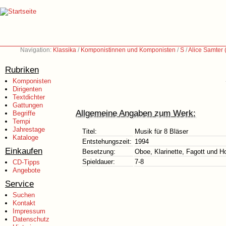
Navigation:
Klassika
/
Komponistinnen und Komponisten
/
S
/
Alice Samter
Rubriken
Komponisten
Dirigenten
Textdichter
Gattungen
Allgemeine Angaben zum Werk:
Begriffe
Tempi
Jahrestage
Titel:
Musik für 8 Bläser
Kataloge
Entstehungszeit:
1994
Einkaufen
Besetzung:
Oboe, Klarinette, Fagott und H
Spieldauer:
7-8
CD-Tipps
Angebote
Service
Suchen
Kontakt
Impressum
Datenschutz