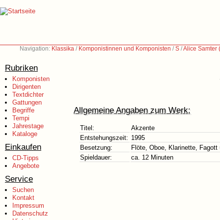
Navigation:
Klassika
/
Komponistinnen und Komponisten
/
S
/
Alice Samter
Rubriken
Komponisten
Dirigenten
Textdichter
Gattungen
Allgemeine Angaben zum Werk:
Begriffe
Tempi
Jahrestage
Titel:
Akzente
Kataloge
Entstehungszeit:
1995
Einkaufen
Besetzung:
Flöte, Oboe, Klarinette, Fagott
Spieldauer:
ca. 12 Minuten
CD-Tipps
Angebote
Service
Suchen
Kontakt
Impressum
Datenschutz