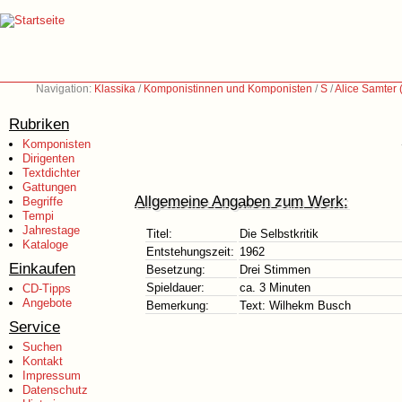
Navigation:
Klassika
/
Komponistinnen und Komponisten
/
S
/
Alice Samter
Rubriken
Komponisten
Dirigenten
Textdichter
Gattungen
Allgemeine Angaben zum Werk:
Begriffe
Tempi
Jahrestage
Titel:
Die Selbstkritik
Kataloge
Entstehungszeit:
1962
Einkaufen
Besetzung:
Drei Stimmen
Spieldauer:
ca. 3 Minuten
CD-Tipps
Angebote
Bemerkung:
Text: Wilhekm Busch
Service
Suchen
Kontakt
Impressum
Datenschutz