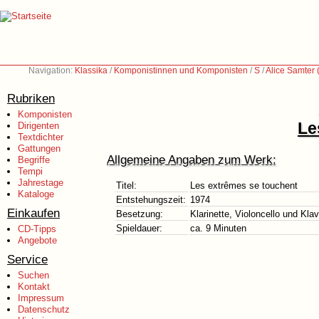
Navigation:
Klassika
/
Komponistinnen und Komponisten
/
S
/
Alice Samter
Rubriken
Komponisten
Le
Dirigenten
Textdichter
Gattungen
Allgemeine Angaben zum Werk:
Begriffe
Tempi
Jahrestage
Titel:
Les extrêmes se touchent
Kataloge
Entstehungszeit:
1974
Einkaufen
Besetzung:
Klarinette, Violoncello und Klav
Spieldauer:
ca. 9 Minuten
CD-Tipps
Angebote
Service
Suchen
Kontakt
Impressum
Datenschutz