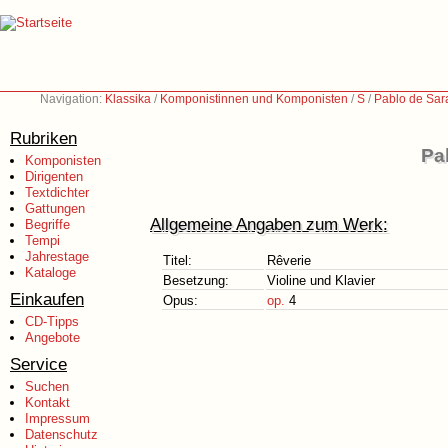
Navigation:
Klassika
/
Komponistinnen und Komponisten
/
S
/
Pablo de Sar
Rubriken
Pa
Komponisten
Dirigenten
Textdichter
Gattungen
Allgemeine Angaben zum Werk:
Begriffe
Tempi
Jahrestage
Titel:
Rêverie
Kataloge
Besetzung:
Violine und Klavier
Einkaufen
Opus:
op.
4
CD-Tipps
Angebote
Service
Suchen
Kontakt
Impressum
Datenschutz