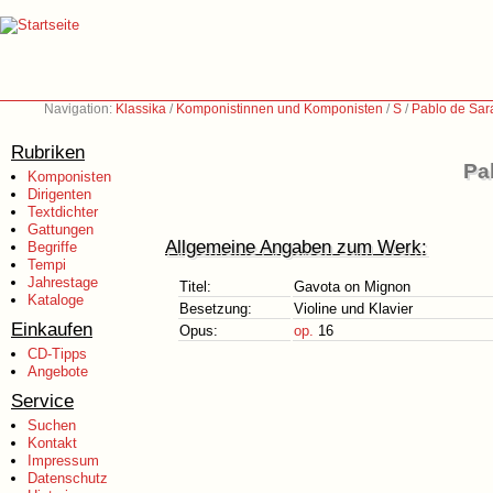
Navigation:
Klassika
/
Komponistinnen und Komponisten
/
S
/
Pablo de Sar
Rubriken
Pa
Komponisten
Dirigenten
Textdichter
Gattungen
Allgemeine Angaben zum Werk:
Begriffe
Tempi
Jahrestage
Titel:
Gavota on Mignon
Kataloge
Besetzung:
Violine und Klavier
Einkaufen
Opus:
op.
16
CD-Tipps
Angebote
Service
Suchen
Kontakt
Impressum
Datenschutz