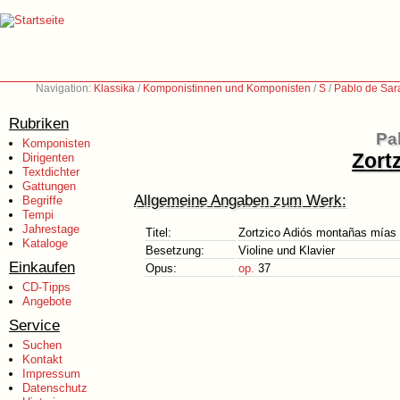
Navigation:
Klassika
/
Komponistinnen und Komponisten
/
S
/
Pablo de Sar
Rubriken
Pa
Komponisten
Zort
Dirigenten
Textdichter
Gattungen
Allgemeine Angaben zum Werk:
Begriffe
Tempi
Jahrestage
Titel:
Zortzico Adiós montañas mías
Kataloge
Besetzung:
Violine und Klavier
Einkaufen
Opus:
op.
37
CD-Tipps
Angebote
Service
Suchen
Kontakt
Impressum
Datenschutz